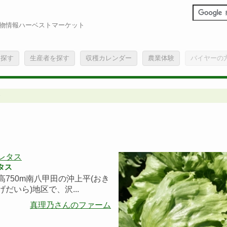
物情報ハーベストマーケット
を探す
生産者を探す
収穫カレンダー
農業体験
バイヤーの
タス
高750m南八甲田の沖上平(おき
げだいら)地区で、沢...
真理乃さんのファーム