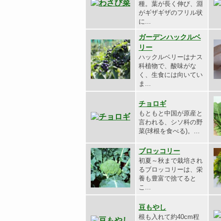
種。葉が長く伸び、淵
がギザギザのフリル状
に...
ガーデンハックルベ
リー
ハックルベリーはナス
科植物で、酸味がな
く、生食には向いてい
ま...
チョロギ
もともと中国が原産と
言われる、シソ科の野
菜(球根を食べる)。...
ブロッコリー
初夏～秋まで栽培され
るブロッコリーは、栄
養も豊富で捨てると
こ...
豆もやし
根も入れて約40cm程