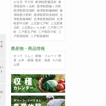
がる市
平川市
東津軽郡蓬田村
東
津軽郡外ヶ浜町
西津軽郡鰺ヶ沢町
西津軽郡深浦町
南津軽郡藤崎町
南
津軽郡大鰐町
南津軽郡田舎館村
北
津軽郡板柳町
北津軽郡鶴田町
北津
軽郡中泊町
上北郡七戸町
上北郡東
北町
上北郡おいらせ町
三戸郡三戸
町
三戸郡五戸町
三戸郡田子町
三
戸郡南部町
三戸郡新郷村
て
子
農産物・商品情報
すべて
りんご
果物・フルーツ
野
菜
お米・穀物
畜産・海産
その他
山菜
い
ト
の
。