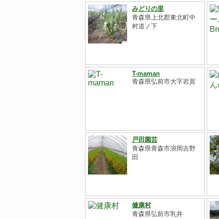
みどりの里
青森県上北郡東北町中
村道ノ下
T-maman
青森県弘前市大字岩賀
戸田園芸
青森県青森市浪岡吉野
田
健康村
青森県弘前市乳井