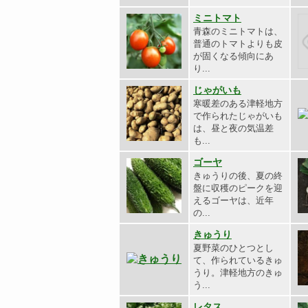
ミニトマト
青森のミニトマトは、
普通のトマトよりも皮
が固くなる傾向にあ
り...
じゃがいも
寒暖差のある津軽地方
で作られたじゃがいも
は、昼と夜の気温差
も...
ゴーヤ
きゅうりの後、夏の終
盤に収穫のピークを迎
えるゴーヤは、近年
の...
きゅうり
夏野菜のひとつとし
て、作られているきゅ
うり。津軽地方のきゅ
う...
レタス