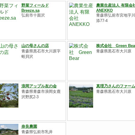
野菜フィールド
農業生産法人 有限会
Breeze.sa
ANEKKO
弘前市十面沢
青森県弘前市宮地字
添77-4
山の母さんの店
株式会社 Green Bea
青森県黒石市大川原字
青森県黒石市大川原
蛭貝沢
浪岡アップル友の会
真理乃さんのファー
青森県青森市浪岡女鹿
青森県黒石市大川原
沢野尻2-3
奈良農園
青森県弘前市乳井