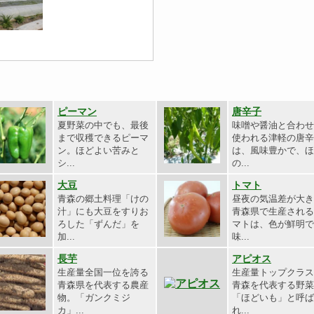
ピーマン
唐辛子
夏野菜の中でも、最後
味噌や醤油と合わせ
まで収穫できるピーマ
使われる津軽の唐辛
ン。ほどよい苦みと
は、風味豊かで、ほ
シ...
の...
大豆
トマト
青森の郷土料理「けの
昼夜の気温差が大き
汁」にも大豆をすりお
青森県で生産される
ろした「ずんだ」を
マトは、色が鮮明で
加...
味...
長芋
アピオス
生産量全国一位を誇る
生産量トップクラス
青森県を代表する農産
青森を代表する野菜
物。「ガンクミジ
「ほどいも」と呼ば
カ」...
れ...