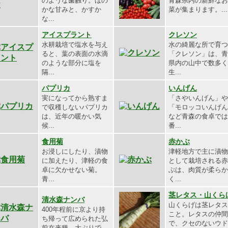
のような歯触り。ほの
青森県内の新鮮なお
かな甘みと、かすか
菜が集まります。...
な...
アイスプラント
クレソン
水耕栽培で塩水を与え
水の綺麗な所で育つ
ると、葉の表面の水滴
「クレソン」は、青
のような部分に塩を
県内の山中で数多く
隔...
生...
パプリカ
いんげん
実になってから熟すま
「さやいんげん」や
で収穫しないパプリカ
「モロッコいんげん
は、近年の暖かい気
など青森の食卓では
候...
番...
食用菊
赤かぶ
お浸しにしたり、漬物
津軽地方で主に漬物
に加えたり、津軽の食
として栽培される赤
卓に欠かせない菊。
ぶは、肉質が柔らか
青...
く...
茎レタス・山くら
清水森ナンバ
山くらげは茎レタス
400年程前に京より持
こと。レタスの仲間
ち帰って広められた弘
で、クセのないウド
前在来種。大ぶりで...