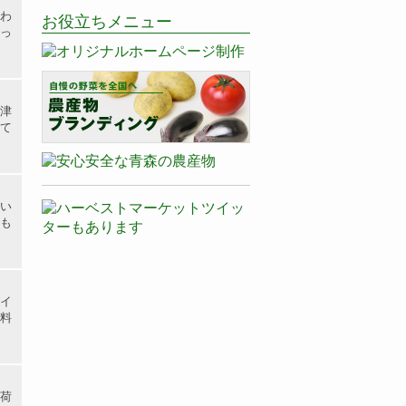
わ
お役立ちメニュー
っ
津
て
い
も
イ
料
荷