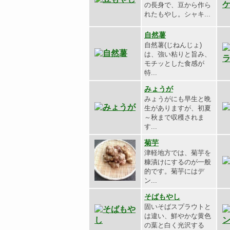
の長身で、豆から作ら
れたもやし。シャキ...
自然薯
自然薯(じねんじょ)
は、強い粘りと旨み、
モチッとした食感が
特...
みょうが
みょうがにも早生と晩
生がありますが、初夏
～秋まで収穫されま
す...
菊芋
津軽地方では、菊芋を
糠漬けにするのが一般
的です。菊芋にはデ
ン...
そばもやし
固いそばスプラウトと
は違い、鮮やかな黄色
の葉と白く光沢する