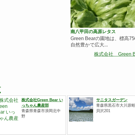
南八甲田の高原レタス
Green Bearの園地は、標高7
自然豊かで広大...
株式会社 Green B
覧
株式会社Green Bear い
サニタスガーデン
っちゃん農産部
青森県黒石市大川原
青森県青森市浪岡北中
貝沢201
野