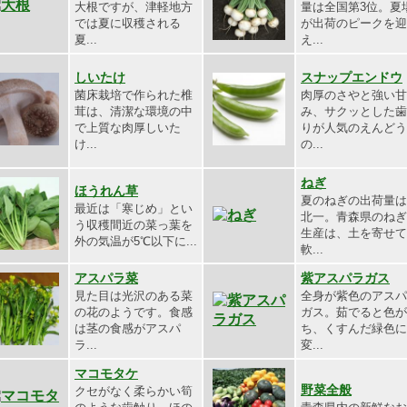
大根ですが、津軽地方
量は全国第3位。夏
では夏に収穫される
が出荷のピークを迎
夏...
え...
しいたけ
スナップエンドウ
菌床栽培で作られた椎
肉厚のさやと強い甘
茸は、清潔な環境の中
み、サクッとした歯
で上質な肉厚しいた
りが人気のえんどう
け...
の...
ねぎ
ほうれん草
夏のねぎの出荷量は
最近は「寒じめ」とい
北一。青森県のねぎ
う収穫間近の菜っ葉を
生産は、土を寄せて
外の気温が5℃以下に...
軟...
アスパラ菜
紫アスパラガス
見た目は光沢のある菜
全身が紫色のアスパ
の花のようです。食感
ガス。茹でると色が
は茎の食感がアスパ
ち、くすんだ緑色に
ラ...
変...
マコモタケ
野菜全般
クセがなく柔らかい筍