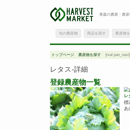
青森の農家・農産
旬の農産物
商品を探す
農産物
トップページ
農産物を探す
{rval pan_navi}
レタス-詳細
登録農産物一覧
レ
標
あ