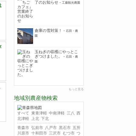
了のお知らせ
-
工藤観光農園
社
川
倉庫の雪対策！
-
石田・農
園
r
玉ねぎの収穫にやっとこ
ぎつけました。
-
石田・農
園
ム
もっと見る
地域別農産物検索
すべて
東青津軽
中南津軽
三八
西
北津軽
上北
下北
青森市
弘前市
八戸市
黒石市
五所
川原市
十和田市
三沢市
むつ市
つ