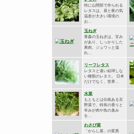
特に山間部で作られる
レタスは、昼と夜の気
温差が大きい環境の
お...
玉ねぎ
青森の玉ねぎは、甘み
があり、しっかりした
果肉、ジュワッと溢
れ...
リーフレタス
レタスと違い結球しな
い種類のレタス。 日本
だけでなく、世界...
水菜
もともとは伝統ある京
野菜で、特有の香りと
辛みが肉や魚の臭み
を...
わさび菜
「からし菜」の変異