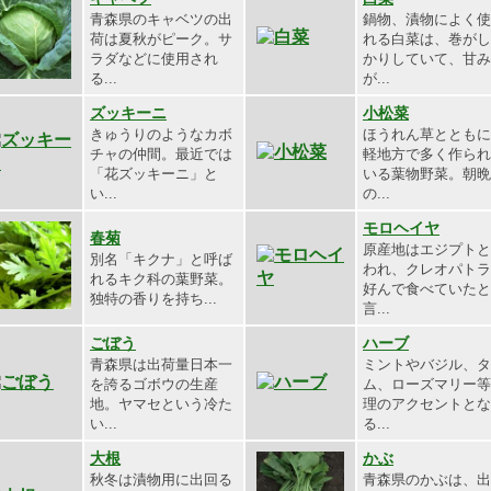
青森県のキャベツの出
鍋物、漬物によく使
荷は夏秋がピーク。サ
れる白菜は、巻がし
ラダなどに使用され
かりしていて、甘み
る...
が...
ズッキーニ
小松菜
きゅうりのようなカボ
ほうれん草とともに
チャの仲間。最近では
軽地方で多く作られ
「花ズッキーニ」と
いる葉物野菜。朝晩
い...
の...
モロヘイヤ
春菊
原産地はエジプトと
別名「キクナ」と呼ば
われ、クレオパトラ
れるキク科の葉野菜。
好んで食べていたと
独特の香りを持ち...
言...
ごぼう
ハーブ
青森県は出荷量日本一
ミントやバジル、タ
を誇るゴボウの生産
ム、ローズマリー等
地。ヤマセという冷た
理のアクセントとな
い...
る...
大根
かぶ
秋冬は漬物用に出回る
青森県のかぶは、出