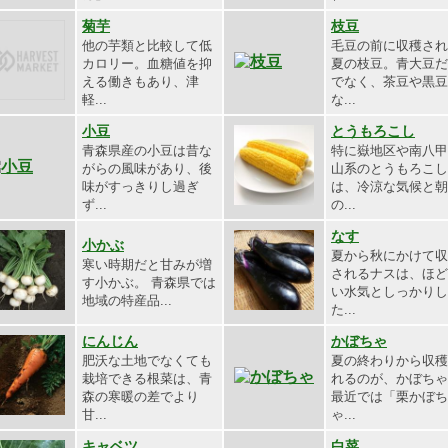
菊芋
枝豆
他の芋類と比較して低
毛豆の前に収穫され
カロリー。血糖値を抑
夏の枝豆。青大豆だ
える働きもあり、津
でなく、茶豆や黒豆
軽...
な...
小豆
とうもろこし
青森県産の小豆は昔な
特に嶽地区や南八甲
がらの風味があり、後
山系のとうもろこし
味がすっきりし過ぎ
は、冷涼な気候と朝
ず...
の...
なす
小かぶ
夏から秋にかけて収
寒い時期だと甘みが増
されるナスは、ほど
す小かぶ。 青森県では
い水気としっかりし
地域の特産品...
た...
にんじん
かぼちゃ
肥沃な土地でなくても
夏の終わりから収穫
栽培できる根菜は、青
れるのが、かぼちゃ
森の寒暖の差でより
最近では「栗かぼち
甘...
ゃ...
キャベツ
白菜