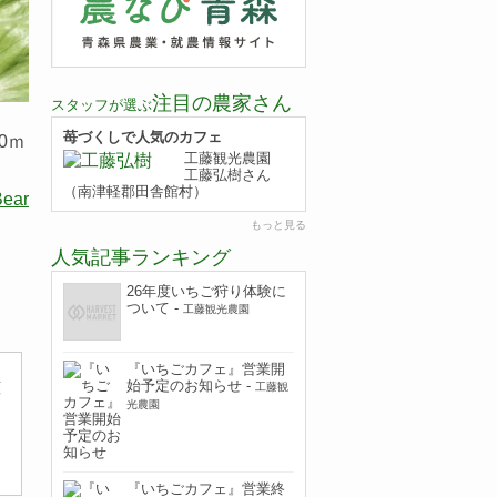
注目の農家さん
スタッフが選ぶ
苺づくしで人気のカフェ
50ｍ
工藤観光農園
工藤弘樹さん
（南津軽郡田舎館村）
ear
もっと見る
人気記事ランキング
26年度いちご狩り体験に
ついて
-
工藤観光農園
『いちごカフェ』営業開
始予定のお知らせ
-
蛭
工藤観
光農園
『いちごカフェ』営業終