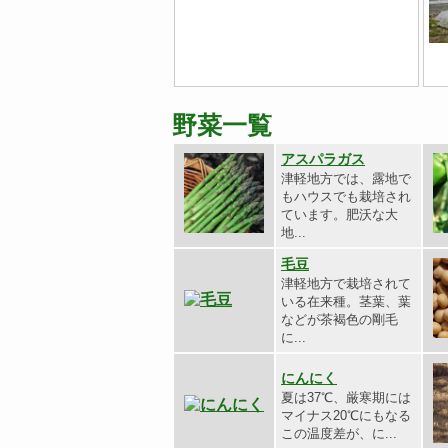
野菜一覧
アスパラガス
津軽地方では、露地で
もハウスでも栽培され
ています。肥沃な大
地...
毛豆
津軽地方で栽培されて
いる在来種。茎葉、葉
などが茶褐色の剛毛
に...
にんにく
夏は37℃、厳寒期には
マイナス20℃にもなる
この温度差が、に...