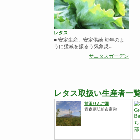
レタス
■ 安定生産、安定供給 毎年のよ
うに猛威を振るう気象災...
サニタスガーデン
レタス取扱い生産者一
前田りんご園
青森県弘前市富栄