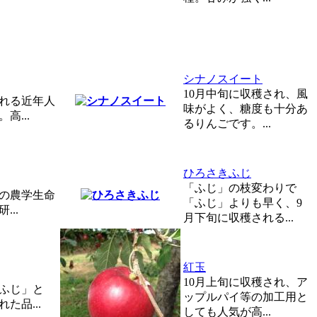
シナノスイート
10月中旬に収穫され、風
される近年人
味がよく、糖度も十分あ
高...
るりんごです。...
ひろさきふじ
「ふじ」の枝変わりで
学の農学生命
「ふじ」よりも早く、9
..
月下旬に収穫される...
紅玉
10月上旬に収穫され、ア
「ふじ」と
ップルパイ等の加工用と
た品...
しても人気が高...