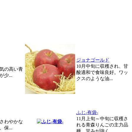
ジョナゴールド
10月中旬に収穫され、甘
人気の高い青
酸適和で食味良好。ワッ
少...
クスのような油...
ふじ-有袋-
11月上旬～中旬に収穫さ
、さわやかな
れる青森りんごの主力品
保...
種。甘みが強く...