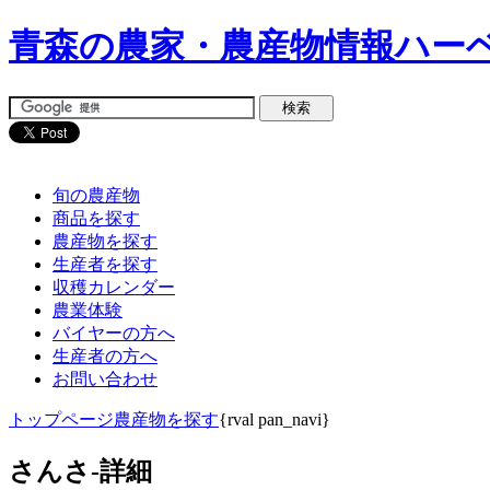
青森の農家・農産物情報ハー
旬の農産物
商品を探す
農産物を探す
生産者を探す
収穫カレンダー
農業体験
バイヤーの方へ
生産者の方へ
お問い合わせ
トップページ
農産物を探す
{rval pan_navi}
さんさ-詳細