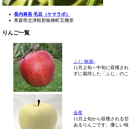
長内将吾 毛豆（ケマラボ）
青森県北津軽郡板柳町五幾形
りんご一覧
ふじ-無袋-
11月上旬～中旬に収穫さ
ずに栽培した「ふじ」のこ..
金星
11月上旬から収穫される
あるりんごです。優しい味..