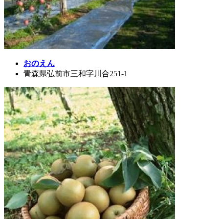
おのえん
青森県弘前市三和字川合251-1