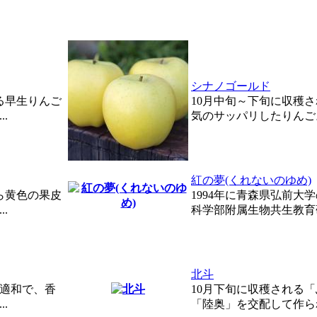
シナノゴールド
る早生りんご
10月中旬～下旬に収穫
.
気のサッパリしたりんご。
紅の夢(くれないのゆめ)
ら黄色の果皮
1994年に青森県弘前大
.
科学部附属生物共生教育研.
北斗
酸適和で、香
10月下旬に収穫される
.
「陸奥」を交配して作られ