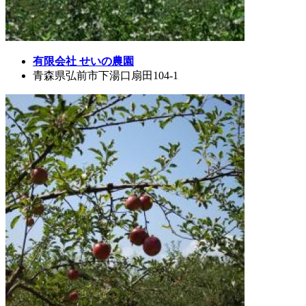
有限会社 せいの農園
青森県弘前市下湯口扇田104-1