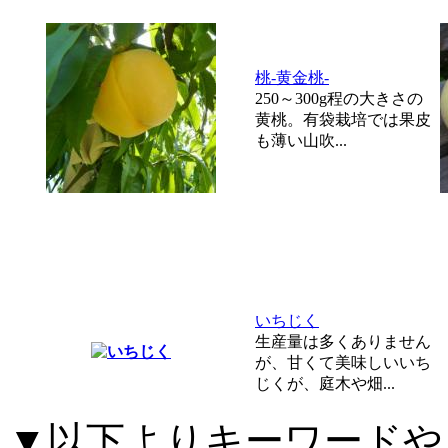
桃-黄金桃-
250～300g程の大きさの
黄桃。有袋栽培では果皮
も薄い山吹...
いちじく
生産量は多くありません
が、甘くて美味しいいち
じくが、庭木や畑...
▼以下よりキーワードや