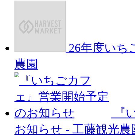
26年度い
農園
『
お知らせ
-
工藤観光農