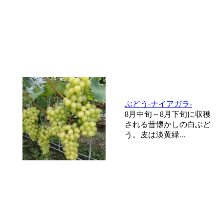
ぶどう-ナイアガラ-
8月中旬～8月下旬に収穫
される昔懐かしの白ぶど
う。皮は淡黄緑...