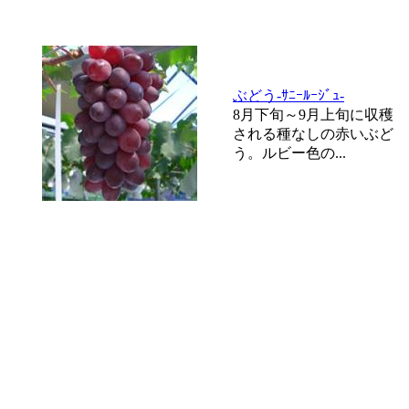
ぶどう-ｻﾆｰﾙｰｼﾞｭ-
8月下旬～9月上旬に収穫
される種なしの赤いぶど
う。ルビー色の...