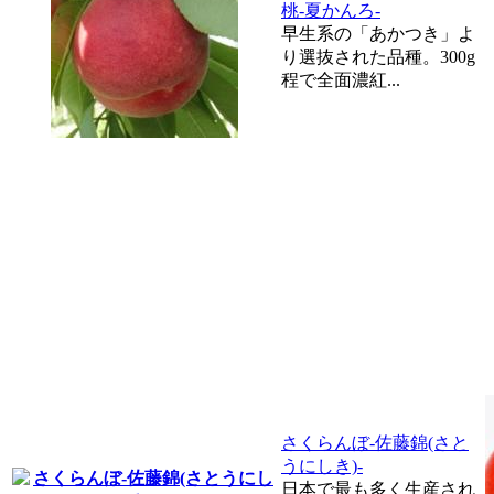
桃-夏かんろ-
早生系の「あかつき」よ
り選抜された品種。300g
程で全面濃紅...
さくらんぼ-佐藤錦(さと
うにしき)-
日本で最も多く生産され