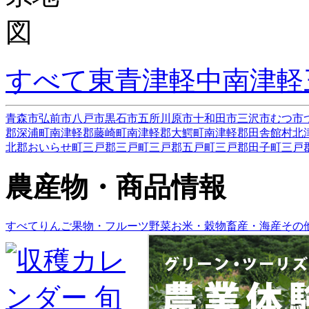
すべて
東青津軽
中南津軽
青森市
弘前市
八戸市
黒石市
五所川原市
十和田市
三沢市
むつ市
郡深浦町
南津軽郡藤崎町
南津軽郡大鰐町
南津軽郡田舎館村
北
北郡おいらせ町
三戸郡三戸町
三戸郡五戸町
三戸郡田子町
三戸
農産物・商品情報
すべて
りんご
果物・フルーツ
野菜
お米・穀物
畜産・海産
その