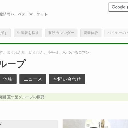
物情報ハーベストマーケット
を探す
生産者を探す
収穫カレンダー
農業体験
バイヤーの
す
、
ほうれん草
、
いんげん
、
小松菜
、
米-つがるロマン-
ループ
・体験
ニュース
お問い合わせ
農園 五つ星グループの概要
プ