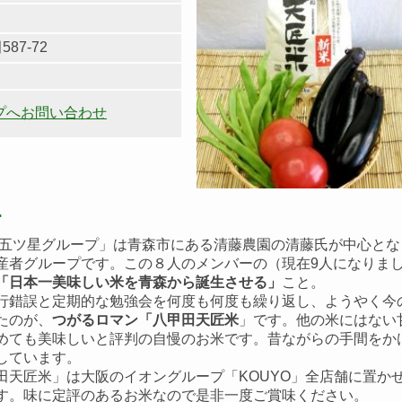
7-72
プへお問い合わせ
す
 五ツ星グループ」は青森市にある清藤農園の清藤氏が中心とな
産者グループです。この８人のメンバーの（現在9人になりま
「日本一美味しい米を青森から誕生させる」
こと。
錯誤と定期的な勉強会を何度も何度も繰り返し、ようやく今
たのが、
つがるロマン「八甲田天匠米
」です。他の米にはない
めても美味しいと評判の自慢のお米です。昔ながらの手間をか
しています。
田天匠米」は大阪のイオングループ「KOUYO」全店舗に置か
す。味に定評のあるお米なので是非一度ご賞味ください。