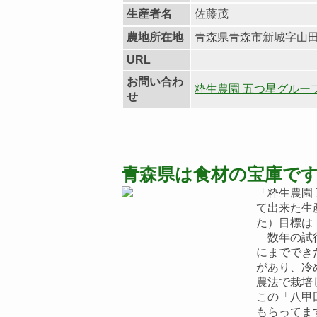
生産者名
佐藤茂
農地所在地
青森県青森市新城字山田58
URL
お問い合わ
粋生農園 五つ星グルー
せ
青森県は食材の宝庫で
「粋生農園
て出来た生
た）目標は
数年の試行
にまででき
があり、冷
農法で栽培
この「八甲
もらってま