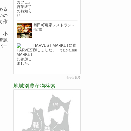
める
いの
て作
鶴田町農家レストラン
-
拓紅園
、小
綺麗
HARVEST MARKETに参
パー
加しました。
-
そとかわ農園
もっと見る
地域別農産物検索