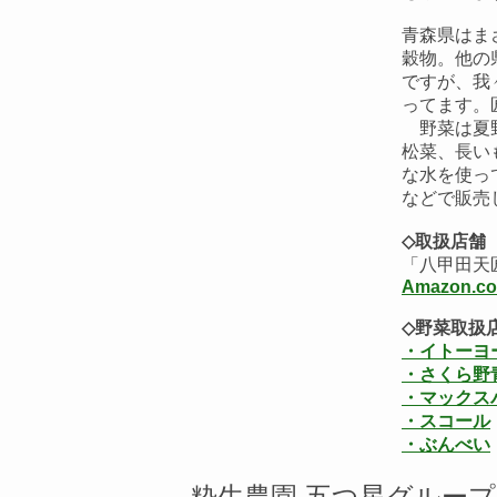
青森県はま
穀物。他の
ですが、我
ってます。
野菜は夏野
松菜、長い
な水を使っ
などで販売
◇取扱店舗
「八甲田天
Amazon.co
◇野菜取扱
・イトーヨ
・さくら野
・マックス
・スコール
・ぶんべい
粋生農園 五つ星グルー