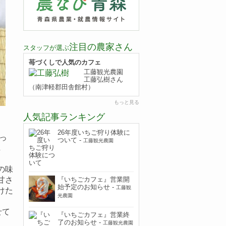
注目の農家さん
スタッフが選ぶ
苺づくしで人気のカフェ
工藤観光農園
工藤弘樹さん
（南津軽郡田舎館村）
もっと見る
人気記事ランキング
26年度いちご狩り体験に
っ
ついて
-
工藤観光農園
し
の味
『いちごカフェ』営業開
甘さ
始予定のお知らせ
-
工藤観
けた
光農園
せて
『いちごカフェ』営業終
了のお知らせ
-
工藤観光農園