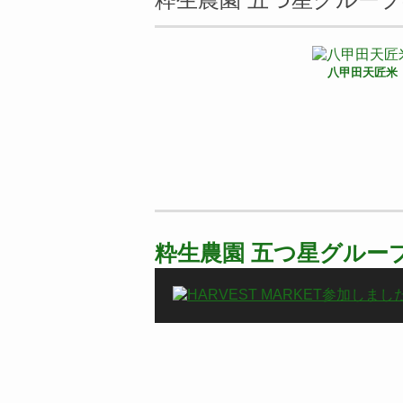
八甲田天匠米
粋生農園 五つ星グルー