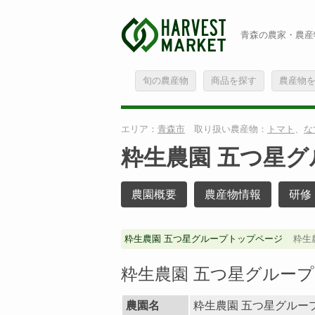
青森の農家・農産
旬の農産物
商品を探す
農産物
エリア：
青森市
取り扱い農産物：
トマト
、
な
粋生農園 五つ星グ
農園概要
農産物情報
研修
粋生農園 五つ星グループトップページ
粋生
粋生農園 五つ星グループ
農園名
粋生農園 五つ星グルー