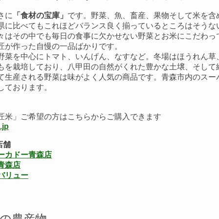
さに
「食材の宝庫」
です。野菜、魚、畜産、果物そして米を含
県に比べてもこれほどバランス良く揃っているところはそうな
々はその中でも毎日の食事に欠かせない野菜とお米にこだわっ
匠が作った自慢の一品ばかりです。
菜を中心にトマト、いんげん、なすなど。冬場はほうれん草
もを栽培しており、八甲田の自然がくれた豊かな土壌、そして
て生産される野菜は味がよく人気の商品です。青森市内のスー
しております。
匠米」ご希望の方はこちらからご購入できます
.jp
店舗
ーカドー青森店
青森店
バリュー
プの農産物