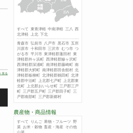
すべて
東青津軽
中南津軽
三八
西
北津軽
上北
下北
青森市
弘前市
八戸市
黒石市
五所
川原市
十和田市
三沢市
むつ市
つ
がる市
平川市
東津軽郡蓬田村
東
津軽郡外ヶ浜町
西津軽郡鰺ヶ沢町
西津軽郡深浦町
南津軽郡藤崎町
南
津軽郡大鰐町
南津軽郡田舎館村
北
と見る
津軽郡板柳町
北津軽郡鶴田町
北津
軽郡中泊町
上北郡七戸町
上北郡東
北町
上北郡おいらせ町
三戸郡三戸
町
三戸郡五戸町
三戸郡田子町
三
戸郡南部町
三戸郡新郷村
農産物・商品情報
すべて
りんご
果物・フルーツ
野
菜
お米・穀物
畜産・海産
その他
山菜