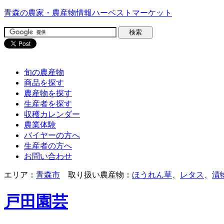
青森の農家・農産物情報ハーベストマーケット
旬の農産物
商品を探す
農産物を探す
生産者を探す
収穫カレンダー
農業体験
バイヤーの方へ
生産者の方へ
お問い合わせ
エリア：
青森市
取り扱い農産物：
ほうれん草
、
レタス
、
漬
戸田園芸