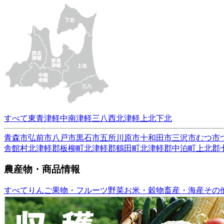
すべて
東青津軽
中南津軽
三八
西北津軽
上北
下北
青森市
弘前市
八戸市
黒石市
五所川原市
十和田市
三沢市
むつ市
舎館村
北津軽郡板柳町
北津軽郡鶴田町
北津軽郡中泊町
上北郡
農産物・商品情報
すべて
りんご
果物・フルーツ
野菜
お米・穀物
畜産・海産
その