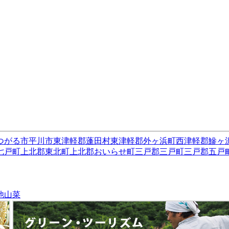
つがる市
平川市
東津軽郡蓬田村
東津軽郡外ヶ浜町
西津軽郡鰺ヶ
七戸町
上北郡東北町
上北郡おいらせ町
三戸郡三戸町
三戸郡五戸
他
山菜