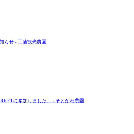
知らせ
-
工藤観光農園
MARKETに参加しました。
-
そとかわ農園