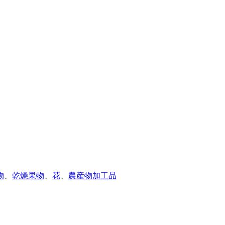
物
、
乾燥果物
、
花
、
農産物加工品