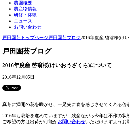
農園概要
農産物情報
研修・体験
ニュース
お問い合わせ
戸田園芸トップページ
戸田園芸ブログ
2016年度産 啓翁桜(
戸田園芸ブログ
2016年度産 啓翁桜(けいおうざくら)について
2016年12月05日
真冬に満開の花を咲かせ、一足先に春を感じさせてくれる啓翁
2016年も栽培を進めていますが、残念ながら今年は不作の状
ご希望の方は出荷が可能か
お問い合わせ
いただけますようお