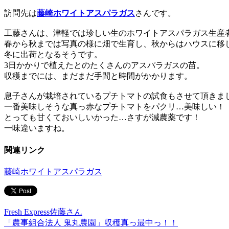
訪問先は
藤崎ホワイトアスパラガス
さんです。
工藤さんは、津軽では珍しい生のホワイトアスパラガス生産
春から秋までは写真の様に畑で生育し、秋からはハウスに移
冬に出荷となるそうです。
3日かかりで植えたとのたくさんのアスパラガスの苗。
収穫までには、まだまだ手間と時間がかかります。
息子さんが栽培されているプチトマトの試食もさせて頂きま
一番美味しそうな真っ赤なプチトマトをパクリ…美味しい！
とっても甘くておいしいかった…さすが減農薬です！
一味違いますね。
関連リンク
藤崎ホワイトアスパラガス
Fresh Express佐藤さん
「農事組合法人 鬼丸農園」収穫真っ最中っ！！