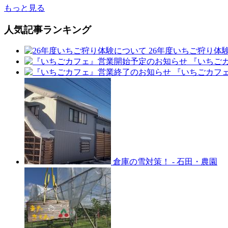
もっと見る
人気記事ランキング
26年度いちご狩り体
『いちご
『いちごカフ
倉庫の雪対策！
-
石田・農園