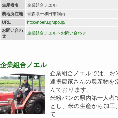
生産者名
企業組合ノエル
農地所在地
青森県十和田市洞内
URL
http://noeru.grupo.jp/
お問い合わ
企業組合ノエルへお問い合わせ
せ
企業組合ノエル
企業組合ノエルでは、お
連携農家さんの農産物を
んでおります。
米粉パンの県内第一人者
とし、米の生産から加工
て