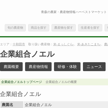
青森の農家・農産物情報ハーベストマーケット
旬の農産物
商品を探す
農産物を探す
生産者を探す
エリア：
十和田市
取り扱い農産物：
米-まっしぐら-
、
米-あきたこまち-
、
農
企業組合ノエル
農園概要
農産物情報
研修・体験
ニュース
企業組合ノエルトップページ
企業組合ノエルの概要
企業組合ノエル
農園名
企業組合ノエル