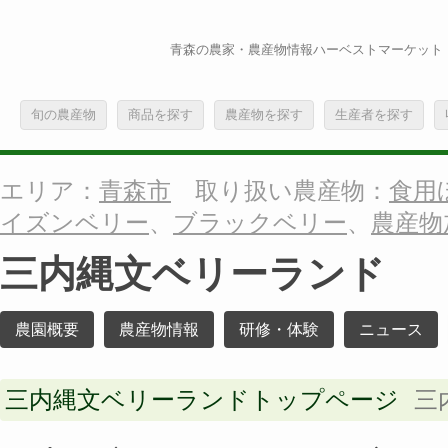
青森の農家・農産物情報ハーベストマーケット
旬の農産物
商品を探す
農産物を探す
生産者を探す
エリア：
青森市
取り扱い農産物：
食用
イズンベリー
、
ブラックベリー
、
農産物
三内縄文ベリーランド
農園概要
農産物情報
研修・体験
ニュース
三内縄文ベリーランドトップページ
三