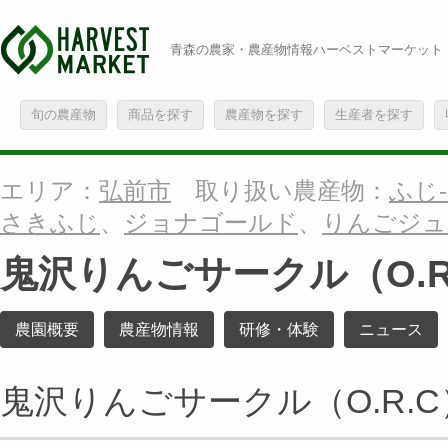
青森の農家・農産物情報ハーベストマーケット
旬の農産物
商品を探す
農産物を探す
生産者を探す
エリア：
弘前市
取り扱い農産物：
ふじ-
さきふじ
、
ジョナゴールド
、
りんごジュ
鬼沢りんごサークル（O.R
農園概要
農産物情報
研修・体験
ニュース
鬼沢りんごサークル（O.R.