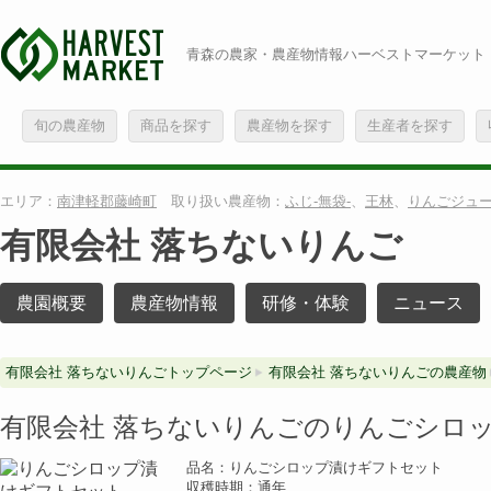
青森の農家・農産物情報ハーベストマーケット
旬の農産物
商品を探す
農産物を探す
生産者を探す
エリア：
南津軽郡藤崎町
取り扱い農産物：
ふじ-無袋-
、
王林
、
りんごジュ
有限会社 落ちないりんご
農園概要
農産物情報
研修・体験
ニュース
有限会社 落ちないりんごトップページ
有限会社 落ちないりんごの農産物
有限会社 落ちないりんごのりんごシロ
品名：りんごシロップ漬けギフトセット
収穫時期：通年