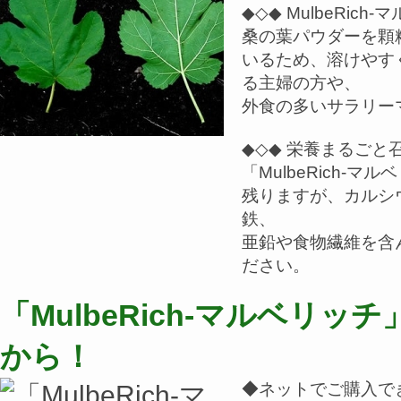
◆◇◆ MulbeRic
桑の葉パウダーを顆
いるため、溶けやす
る主婦の方や、
外食の多いサラリー
◆◇◆ 栄養まるごと
「MulbeRich-
残りますが、カルシ
鉄、
亜鉛や食物繊維を含
ださい。
「MulbeRich-マルベリ
から！
◆ネットでご購入でき