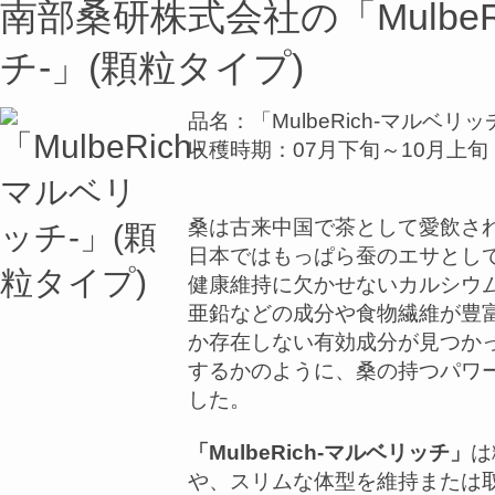
南部桑研株式会社の「MulbeR
チ-」(顆粒タイプ)
品名：「MulbeRich-マルベリッ
収穫時期：07月下旬～10月上旬
桑は古来中国で茶として愛飲さ
日本ではもっぱら蚕のエサとし
健康維持に欠かせないカルシウ
亜鉛などの成分や食物繊維が豊
か存在しない有効成分が見つか
するかのように、桑の持つパワ
した。
「MulbeRich-マルベリッチ」
は
や、スリムな体型を維持または