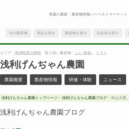
青森の農家・農産物情報ハーベストマーケット
旬の農産物
商品を探す
農産物を探す
生産者を探す
エリア：
南津軽郡大鰐町
取り扱い農産物：
ふじ-無袋-
、
トマト
浅利げんぢゃん農園
農園概要
農産物情報
研修・体験
ニュース
浅利げんぢゃん農園トップページ
浅利げんぢゃん農園ブログ
外は大雨
浅利げんぢゃん農園ブログ