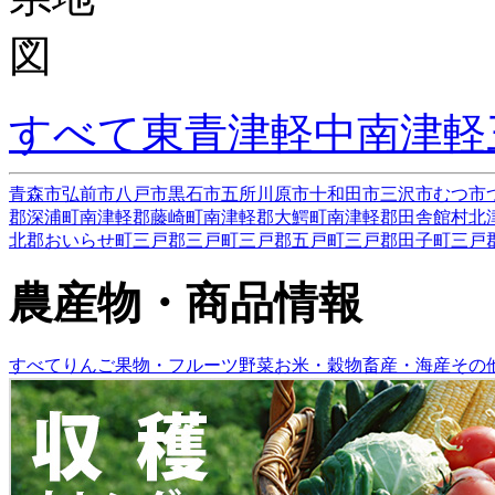
すべて
東青津軽
中南津軽
青森市
弘前市
八戸市
黒石市
五所川原市
十和田市
三沢市
むつ市
郡深浦町
南津軽郡藤崎町
南津軽郡大鰐町
南津軽郡田舎館村
北
北郡おいらせ町
三戸郡三戸町
三戸郡五戸町
三戸郡田子町
三戸
農産物・商品情報
すべて
りんご
果物・フルーツ
野菜
お米・穀物
畜産・海産
その