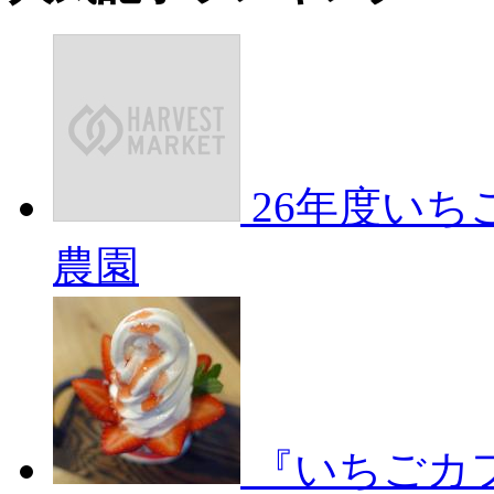
26年度い
農園
『いちごカ