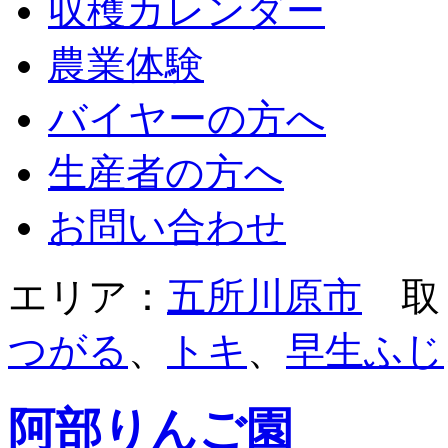
収穫カレンダー
農業体験
バイヤーの方へ
生産者の方へ
お問い合わせ
エリア：
五所川原市
取
つがる
、
トキ
、
早生ふじ
阿部りんご園